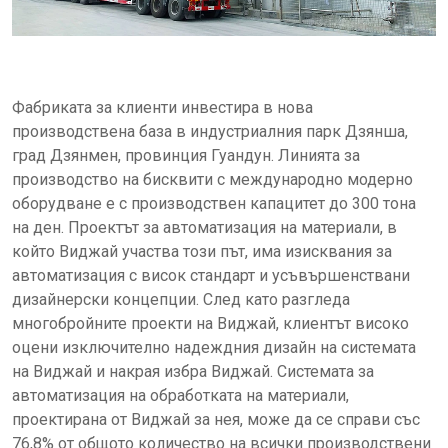
Фабриката за клиенти инвестира в нова
производствена база в индустриалния парк Дзянша,
град Дзянмен, провинция Гуандун. Линията за
производство на бисквити с международно модерно
оборудване е с производствен капацитет до 300 тона
на ден. Проектът за автоматизация на материали, в
който Виджай участва този път, има изисквания за
автоматизация с висок стандарт и усъвършенствани
дизайнерски концепции. След като разгледа
многобройните проекти на Виджай, клиентът високо
оцени изключително надеждния дизайн на системата
на Виджай и накрая избра Виджай. Системата за
автоматизация на обработката на материали,
проектирана от Виджай за нея, може да се справи със
76,8% от общото количество на всички производствени