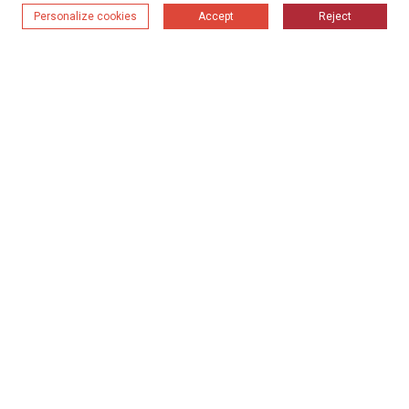
Personalize cookies
Accept
Reject
Вижте Следващия Случай
Свързани продукти
Винтов транспортьор
2024-09-18 11:53
Вентилатор с отрицателно налягане
Roots
2024-09-18 11:51