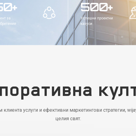
50+
500+
ент за
Успешни проектни
бретение
казуси
поративна кул
 клиента услуги и ефективни маркетингови стратегии, wija
целия свят.