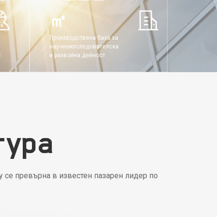
㎡
Производствена база за
научноизследователска
и развойна дейност
тура
y се превърна в известен пазарен лидер по