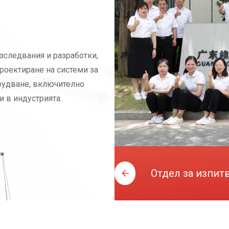
зследвания и разработки,
роектиране на системи за
рудване, включително
и в индустрията.
Отдел за изпит
смесване