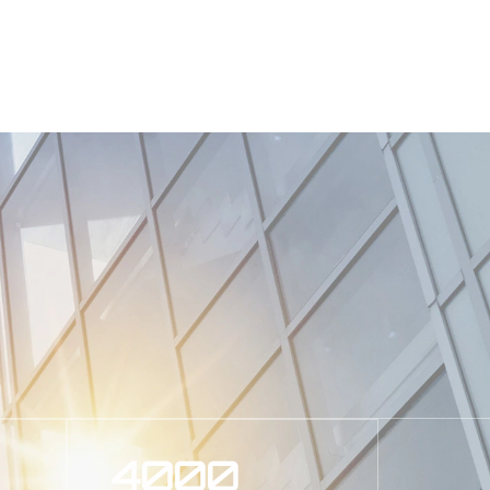
леност за пластмаси и новата енергийна
истема за автоматизация на материалите на
ти) до инсталиране и пускане в
до ключ.
овини за лидери в индустрията като Nestlé
ентите да изградят водещи международни
преминал сертифициране ISO9001 система за
ициране на системи за управление на
чеството индустрия, университет и
щи тенденции в развитието
 хранене, обявен през 2021 г., Виджай се
н от Асоциацията на електронната
4000
а репутация и влияние както в света, така и