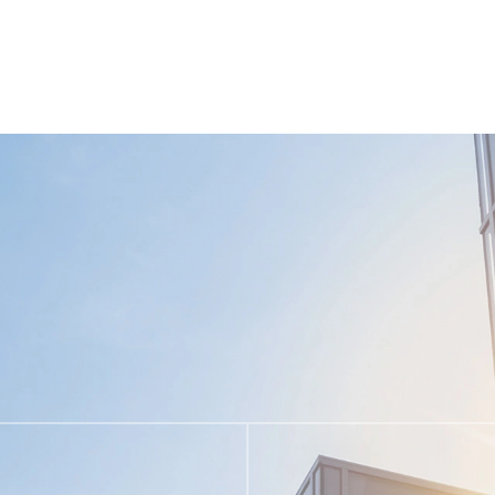
 хранително-вкусовата промишленост, химическата промиш
производствена линия, планиране и проектиране на цялата с
борудване, производство на компоненти (основни компонен
ия. Повечето от проектите на Wijay са завършени проекти 
и системи за обработка на прахообразни, течни и паста сур
 Group, Country Garden Group и B&T Group, помагайки на кли
а от много компании от Fortune 500!
0 патента за изобретения и софтуерни авторски права и е 
SO14001 системи за управление на околната среда, сертиф
чете си с Технологичния университет в Zhejiang в сътрудни
ации.
томатични централни системи за хранене Състояние и бъде
звестните производители на глобални централни системи за
на местните системи за автоматизация на материали, обяве
2 г., пазарният дял на Vijay беше 15.2%. Виджай има висок