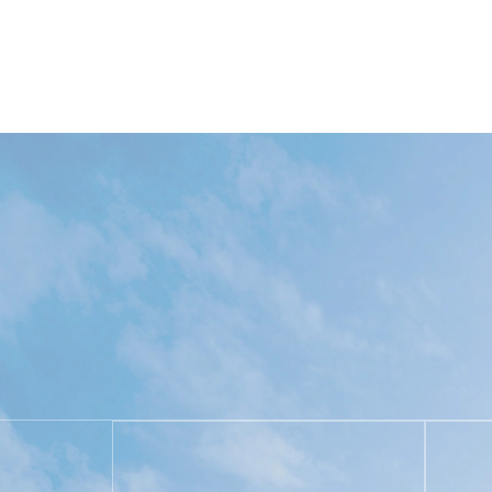
цифрови фабрични производствени линии в
индустрия. От планиране и проектиране на 
цялата фабрика, проучване и развитие на о
експлоатация на цялата производствена лин
Wijay е проектирал и внедрил автоматизиран
Group, Garden Group, Hamasaki Group, Fortis
дигитални фабрики. Той получи висока оценк
Wijay е разработил независимо повече от 5
управление на качеството, сертифициране I
интелектуалната собственост и др. Сътрудни
изследвания и продължете да правите инов
2022-2028 Глобален и китайски пазар на ав
Изследователски доклад QYR В списъка на и
класира в челната десетка. В пазарния дял 
информационна индустрия в Гуандун през 202