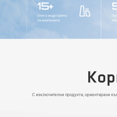
15+
в Китай.
Опит в индустрията
Пат
на компанията
изо
Кор
С изключителни продукти, ориентирани към