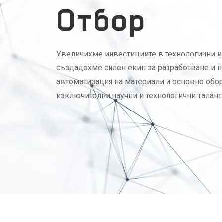
Отбор
Увеличихме инвестициите в технологични и
създадохме силен екип за разработване и п
автоматизация на материали и основно обо
изключителни научни и технологични талант