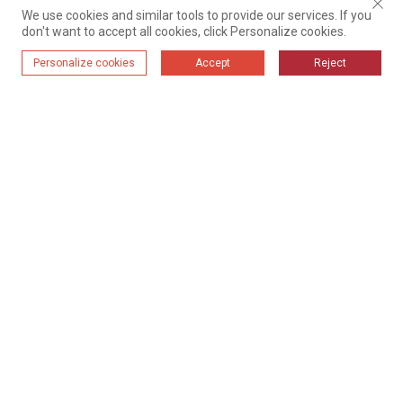
We use cookies and similar tools to provide our services. If you
don't want to accept all cookies, click Personalize cookies.
Personalize cookies
Accept
Reject
Дом
Продукти
Решения
Оборудване
Случаи
За Нас
Свържете Се С Нас