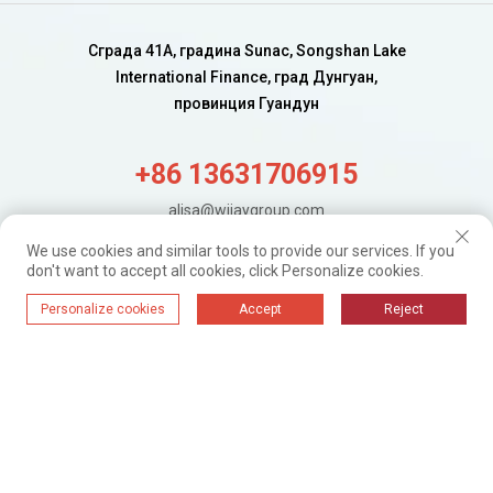
Сграда 41A, градина Sunac, Songshan Lake
International Finance, град Дунгуан,
провинция Гуандун
+86 13631706915
alisa@wijaygroup.com
We use cookies and similar tools to provide our services. If you
don't want to accept all cookies, click Personalize cookies.
Получавайте нови актуализации.
Просто се абонирайте
Personalize cookies
Accept
Reject
WIJAY@ 2024 г. Всички права запазени.
Политика За
Поверителност