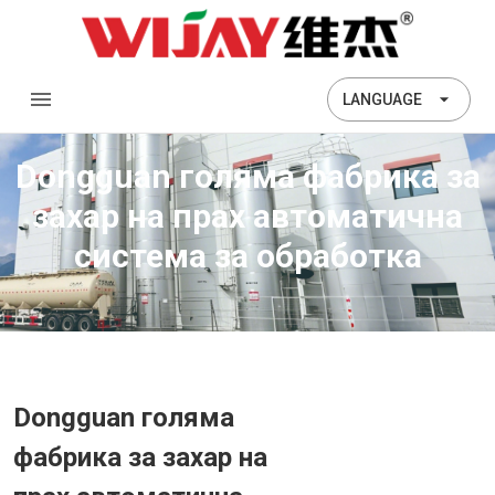
LANGUAGE
Dongguan голяма фабрика за
захар на прах автоматична
система за обработка
Dongguan голяма
фабрика за захар на