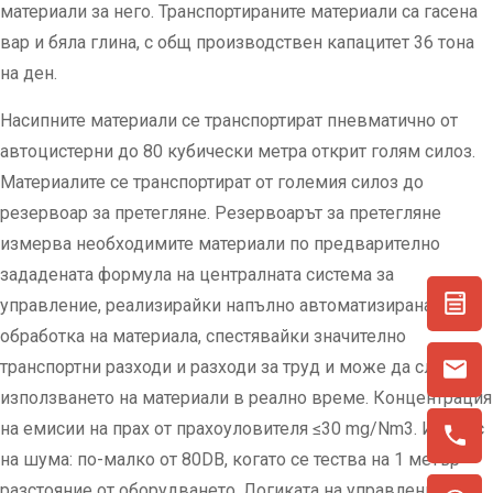
материали за него. Транспортираните материали са гасена
вар и бяла глина, с общ производствен капацитет 36 тона
на ден.
Насипните материали се транспортират пневматично от
автоцистерни до 80 кубически метра открит голям силоз.
Материалите се транспортират от големия силоз до
резервоар за претегляне. Резервоарът за претегляне
измерва необходимите материали по предварително
зададената формула на централната система за
управление, реализирайки напълно автоматизирана
обработка на материала, спестявайки значително
транспортни разходи и разходи за труд и може да следи
използването на материали в реално време. Концентрация
на емисии на прах от прахоуловителя ≤30 mg/Nm3. Индекс
на шума: по-малко от 80DB, когато се тества на 1 метър
разстояние от оборудването. Логиката на управление е