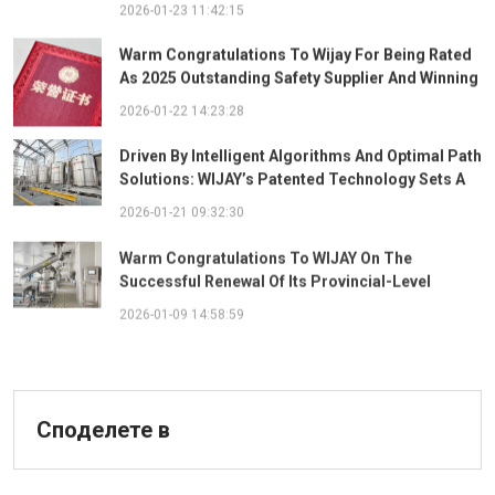
Ingredient System
2026-01-23 11:42:15
Warm Congratulations To Wijay For Being Rated
As 2025 Outstanding Safety Supplier And Winning
The "Best Practice Award For Safety Partnership"
2026-01-22 14:23:28
Driven By Intelligent Algorithms And Optimal Path
Solutions: WIJAY’s Patented Technology Sets A
New Benchmark For Pneumatic Conveying
2026-01-21 09:32:30
Warm Congratulations To WIJAY On The
Successful Renewal Of Its Provincial-Level
"Specialized, Sophisticated, Distinctive, And
2026-01-09 14:58:59
Innovative" Enterprise Qualification!
Споделете в