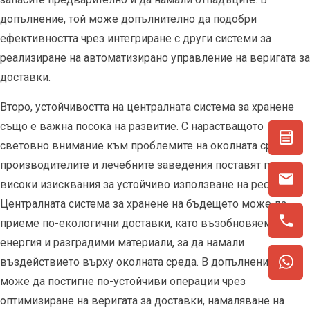
допълнение, той може допълнително да подобри
ефективността чрез интегриране с други системи за
реализиране на автоматизирано управление на веригата за
доставки.
Второ, устойчивостта на централната система за хранене
също е важна посока на развитие. С нарастващото
световно внимание към проблемите на околната среда
производителите и лечебните заведения поставят по-
високи изисквания за устойчиво използване на ресурсите.
Централната система за хранене на бъдещето може да
приеме по-екологични доставки, като възобновяема
енергия и разградими материали, за да намали
въздействието върху околната среда. В допълнение, той
може да постигне по-устойчиви операции чрез
оптимизиране на веригата за доставки, намаляване на